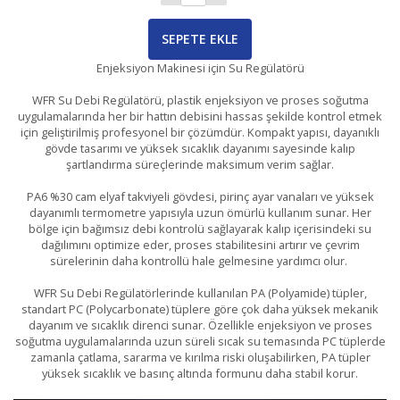
SEPETE EKLE
Enjeksiyon Makinesi için Su Regülatörü
WFR Su Debi Regülatörü, plastik enjeksiyon ve proses soğutma
uygulamalarında her bir hattın debisini hassas şekilde kontrol etmek
için geliştirilmiş profesyonel bir çözümdür. Kompakt yapısı, dayanıklı
gövde tasarımı ve yüksek sıcaklık dayanımı sayesinde kalıp
şartlandırma süreçlerinde maksimum verim sağlar.
PA6 %30 cam elyaf takviyeli gövdesi, pirinç ayar vanaları ve yüksek
dayanımlı termometre yapısıyla uzun ömürlü kullanım sunar. Her
bölge için bağımsız debi kontrolü sağlayarak kalıp içerisindeki su
dağılımını optimize eder, proses stabilitesini artırır ve çevrim
sürelerinin daha kontrollü hale gelmesine yardımcı olur.
WFR Su Debi Regülatörlerinde kullanılan PA (Polyamide) tüpler,
standart PC (Polycarbonate) tüplere göre çok daha yüksek mekanik
dayanım ve sıcaklık direnci sunar. Özellikle enjeksiyon ve proses
soğutma uygulamalarında uzun süreli sıcak su temasında PC tüplerde
zamanla çatlama, sararma ve kırılma riski oluşabilirken, PA tüpler
yüksek sıcaklık ve basınç altında formunu daha stabil korur.