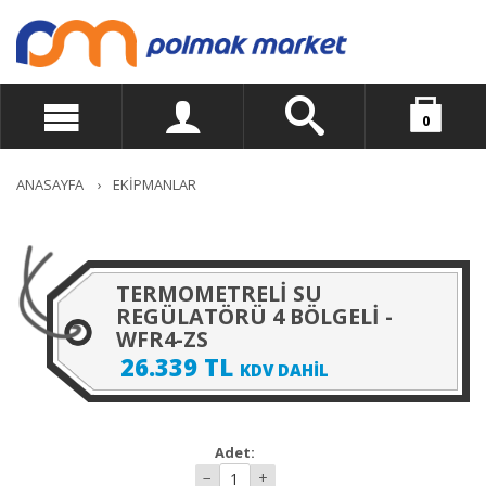
0
Üye Girişi
Alışveriş Sepetiniz
Yeni Üyelik
ANASAYFA
›
EKİPMANLAR
Toplam:
0 TL
Şifremi Unuttum
TERMOMETRELİ SU
REGÜLATÖRÜ 4 BÖLGELİ -
WFR4-ZS
26.339 TL
KDV DAHİL
Adet:
−
+