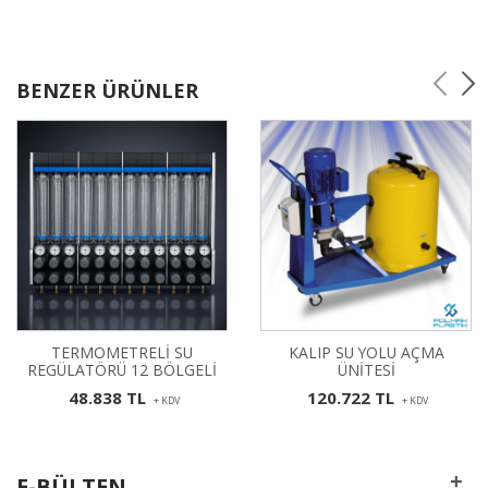
BENZER ÜRÜNLER
TERMOMETRELİ SU
KALIP SU YOLU AÇMA
REGÜLATÖRÜ 12 BÖLGELİ
ÜNİTESİ
48.838 TL
120.722 TL
+ KDV
+ KDV
+
E-BÜLTEN